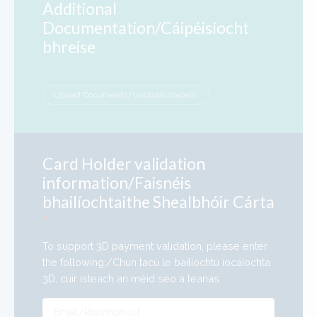
Additional
Documentation/Cáipéisíocht
bhreise
Upload Documents/Uaslódáil cáipéisi
Card Holder validation
information/Faisnéis
bhailíochtaithe Shealbhóir Cárta
*
To support 3D payment validation, please enter
the following:/Chun tacú le bailíochtú íocaíochta
3D, cuir isteach an méid seo a leanas