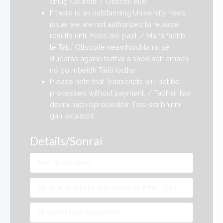
chuig Coláiste / Ollscoil eile)
If there is an outstanding University Fees
issue we are not authorized to release
results until Fees are paid. / Má tá fadhb
le Táillí Ollscoile neamhíochta níl sé
d’údarás againn torthaí a sheoladh amach
nó go mbeidh Táillí íoctha
Please note that Transcripts will not be
processed without payment. / Tabhair faoi
deara nach bpróiseálfar Tras-scríbhinní
gan íocaíocht.
Details/Sonraí
*