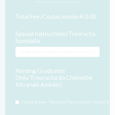
Add Another Course/Cúrsaí éile
Total Fee:/Costas iomlán € 0.00
Special Instructions/Treoracha
Speisialta
Nursing Graduates
Only/Treoracha do Chéimithe
Altranais Amháin!
Clinical & Exam Transcript/Tras-scríbhinn Cliniciúil & Sc