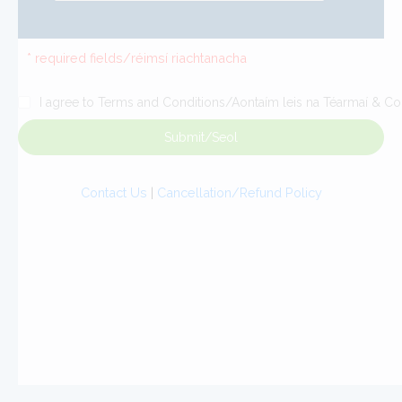
* required fields/réimsí riachtanacha
I agree to Terms and Conditions/Aontaím leis na Téarmaí & Co
Submit/Seol
Contact Us
|
Cancellation/Refund Policy