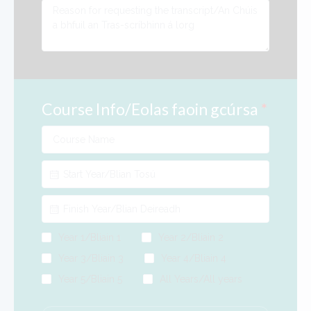
Course Info/Eolas faoin gcúrsa
*
Year 1/Bliain 1
Year 2/Bliain 2
Year 3/Bliain 3
Year 4/Bliain 4
Year 5/Bliain 5
All Years/All years