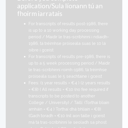
application/Sula líonann tú an
fhoirm iarratais
For transcripts of results post-1986, there
is up to a 10 working day processing
period / Maidir le tras-scríbhinní i ndiaidh-
1986, tá tréimhse próiseála suas le 10 lá
oibre i gceist
For transcripts of results pre-1986, there is
up to a 5 week processing period / Maidir
le tras-scríbhinní roimh-1986, tá tréimhse
próiseála suas le 5 seachtaine i gceist
Fees: (1 year results = €4 ) (2 years results
= €8) ( All results = €10 (no fee required if
transcripts to be posted to another
College / University) / Táillí: (Torthaí bliain
amháin = €4 ) Torthaí dhá bhliain = €8)
(Gach toradh = €10 (níl aon táille i gceist
má tá tras-scríbhinní le seoladh sa phost