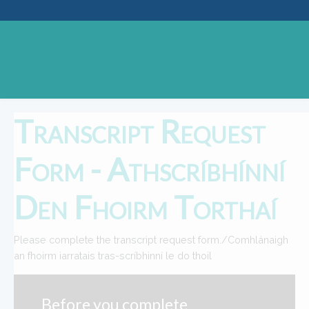
Transcript Request
Form - Athscríbhínní
Den Fhoirm Torthaí
Please complete the transcript request form./Comhlánaigh
an fhoirm iarratais tras-scríbhinní le do thoil
Before you complete